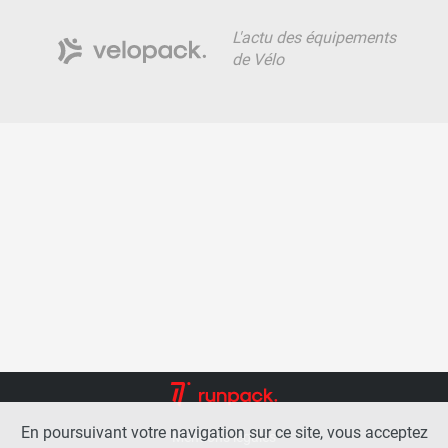
L'actu des équipements
de Vélo
En poursuivant votre navigation sur ce site, vous acceptez
Mentions légales