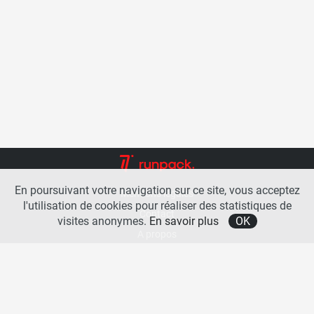
En poursuivant votre navigation sur ce site, vous acceptez
Mentions légales
l'utilisation de cookies pour réaliser des statistiques de
Contact
visites anonymes.
En savoir plus
OK
A propos
La team runpack