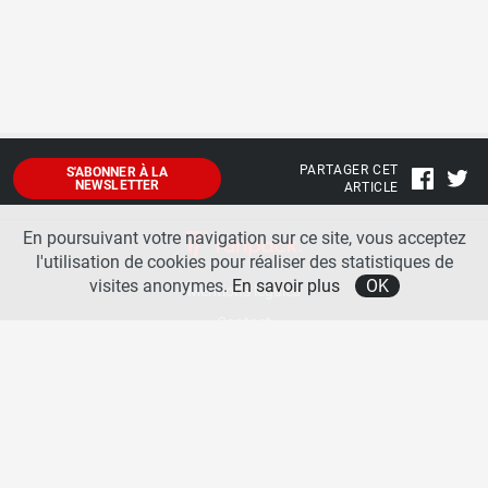
PARTAGER CET
S'ABONNER À LA
NEWSLETTER
ARTICLE
En poursuivant votre navigation sur ce site, vous acceptez
l'utilisation de cookies pour réaliser des statistiques de
visites anonymes.
En savoir plus
OK
Mentions légales
Contact
A propos
La team runpack
Bienvenue sur
runpack
, le site francophone de référence sur les équipements de running. Sur