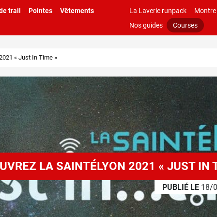
e trail
Pointes
Vêtements
La Laverie runpack
Montre
Nos guides
Courses
2021 « Just In Time »
VREZ LA SAINTÉLYON 2021 « JUST IN 
PUBLIÉ LE
18/0