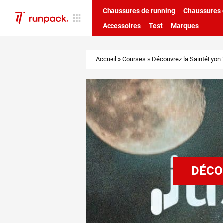
Chaussures de running
Chaussures d
Accessoires
Test
Marques
Accueil
»
Courses
»
Découvrez la SaintéLyon 
DÉCOU