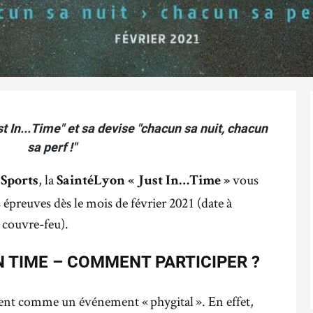
 In...Time" et sa devise "chacun sa nuit, chacun
sa perf !"
, la
vous
 Sports
SaintéLyon « Just In…Time »
s épreuves dès le mois de février 2021 (date à
u couvre-feu).
N TIME – COMMENT PARTICIPER ?
ment comme un événement « phygital ». En effet,