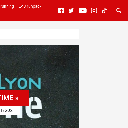
 running
LAB runpack.
TIME »
1/2021