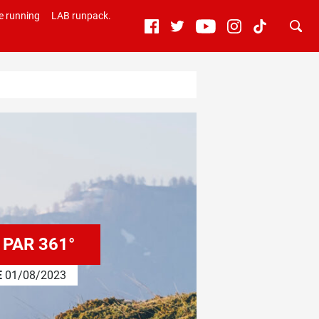
e running
LAB runpack.
PAR 361°
E
01/08/2023