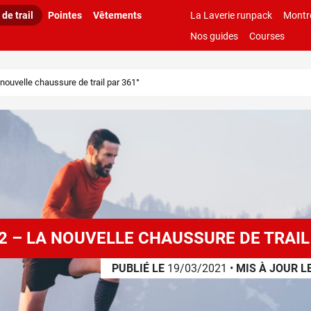
de trail
Pointes
Vêtements
La Laverie runpack
Montr
Nos guides
Courses
nouvelle chaussure de trail par 361°
2 – LA NOUVELLE CHAUSSURE DE TRAIL 
PUBLIÉ LE
19/03/2021
•
MIS À JOUR L