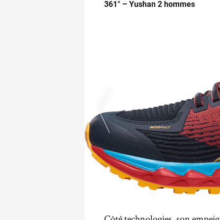
361° – Yushan 2 hommes
Côté technologies, son empeig