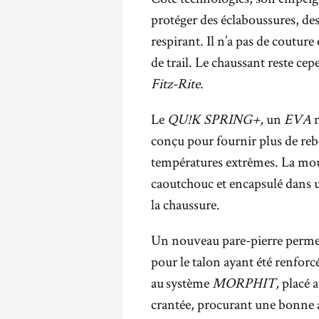
protéger des éclaboussures, des 
respirant. Il n’a pas de coutur
de trail. Le chaussant reste ce
Fitz-Rite
.
Le
QU!K SPRING+,
un
EVA
m
conçu pour fournir plus de rebo
températures extrêmes. La mo
caoutchouc et encapsulé dans un
la chaussure.
Un nouveau pare-pierre permet
pour le talon ayant été renforc
au système
MORPHIT,
placé a
crantée, procurant une bonne ac