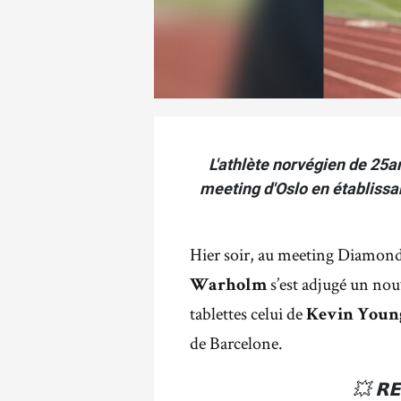
L'athlète norvégien de 25an
meeting d'Oslo en établiss
Hier soir, au meeting Diamond
s’est adjugé un nou
Warholm
tablettes celui de
Kevin Youn
de Barcelone.
💥 𝗥