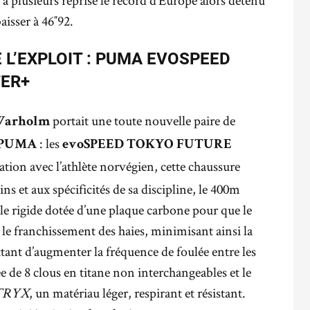
 à plusieurs reprise le record d’Europe alors détenu
isser à 46″92.
 L’EXPLOIT : PUMA EVOSPEED
TER+
portait une toute nouvelle paire de
Warholm
: les
PUMA
evoSPEED TOKYO FUTURE
ation avec l’athlète norvégien, cette chaussure
ns et aux spécificités de sa discipline, le 400m
le rigide dotée d’une plaque carbone pour que le
s le franchissement des haies, minimisant ainsi la
tant d’augmenter la fréquence de foulée entre les
ée de 8 clous en titane non interchangeables et le
TRYX
, un matériau léger, respirant et résistant.