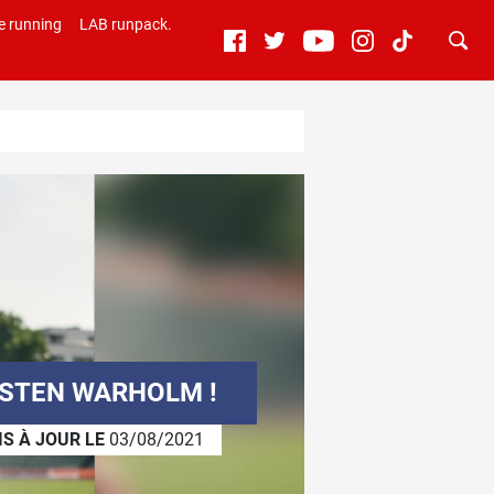
e running
LAB runpack.
RSTEN WARHOLM !
IS À JOUR LE
03/08/2021