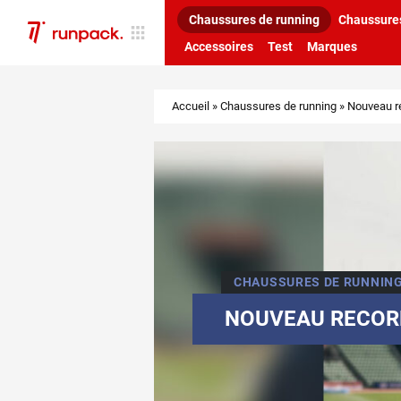
Chaussures de running
Chaussures
Accessoires
Test
Marques
Accueil
»
Chaussures de running
»
Nouveau r
CHAUSSURES DE RUNNIN
NOUVEAU RECORD