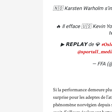
🇳🇴 Karsten Warholm s’im
🔥 Il efface 🇺🇸 Kevin Y
t
▶ 𝗥𝗘𝗣𝗟𝗔𝗬 de 💎
#Osl
@sportall_medi
— FFA (
Si la performance demeure plus
surprise pour les adeptes de l’
phénomène norvégien depuis so