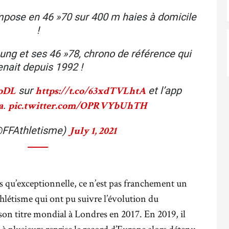
pose en 46 »70 sur 400 m haies à domicile
!
oung et ses 46 »78, chrono de référence qui
enait depuis 1992 !
sur
et l’app
oDL
https://t.co/63xdTVLhtA
.
a
pic.twitter.com/OPRVYbUhTH
@FFAthletisme)
July 1, 2021
 qu’exceptionnelle, ce n’est pas franchement un
athlétisme qui ont pu suivre l’évolution du
n titre mondial à Londres en 2017. En 2019, il