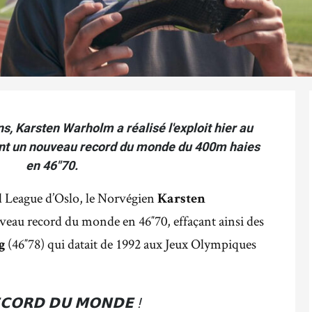
s, Karsten Warholm a réalisé l'exploit hier au
ant un nouveau record du monde du 400m haies
en 46"70.
 League d’Oslo, le Norvégien
Karsten
veau record du monde en 46″70, effaçant ainsi des
(46″78) qui datait de 1992 aux Jeux Olympiques
g
𝗖𝗢𝗥𝗗 𝗗𝗨 𝗠𝗢𝗡𝗗𝗘 !