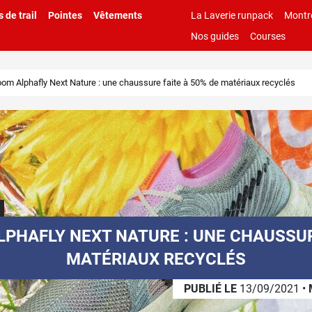
 de trail
Pointes
Vêtements
La Laverie runpack
Montr
Nos guides
Courses
oom Alphafly Next Nature : une chaussure faite à 50% de matériaux recyclés
LPHAFLY NEXT NATURE : UNE CHAUSSUR
MATÉRIAUX RECYCLÉS
PUBLIÉ LE
13/09/2021
•