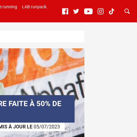
e running
LAB runpack.
E FAITE À 50% DE
MIS À JOUR LE
05/07/2023