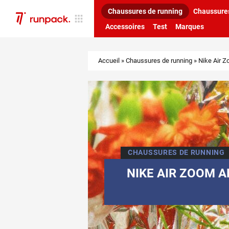
Chaussures de running
Chaussures
Accessoires
Test
Marques
Accueil
»
Chaussures de running
»
Nike Air Z
CHAUSSURES DE RUNNING
NIKE AIR ZOOM A