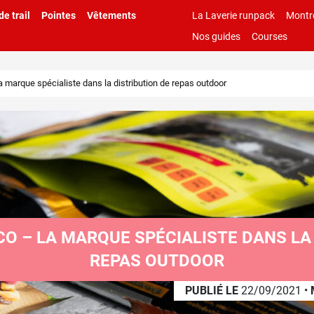
e trail
Pointes
Vêtements
La Laverie runpack
Montr
Nos guides
Courses
a marque spécialiste dans la distribution de repas outdoor
CO – LA MARQUE SPÉCIALISTE DANS LA
REPAS OUTDOOR
PUBLIÉ LE
22/09/2021
•