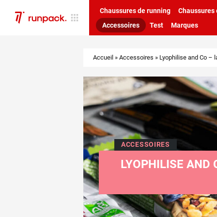
Chaussures de running
Chaussures d
Accessoires
Test
Marques
Accueil
»
Accessoires
»
Lyophilise and Co – l
ACCESSOIRES
LYOPHILISE AND 