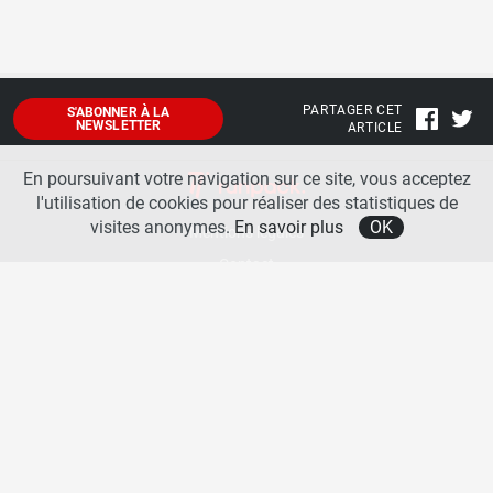
PARTAGER CET
S'ABONNER À LA
NEWSLETTER
ARTICLE
En poursuivant votre navigation sur ce site, vous acceptez
l'utilisation de cookies pour réaliser des statistiques de
visites anonymes.
En savoir plus
OK
Mentions légales
Contact
A propos
La team runpack
Bienvenue sur
runpack
, le site francophone de référence sur les équipements de running. Sur
runpack
, vous allez pouvoir découvrir toutes les nouveautés des chaussures de course à pied des
plus grandes marques comme Nike, adidas, New Balance, Mizuno, Brooks … Nous proposons
aussi des actualités autour des équipements de running pour booster vos performances comme
les chaussettes de performances, les appareils connectés, les lampes frontales et bien d’autres