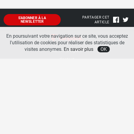
PARTAGER CET
S'ABONNER À LA
NEWSLETTER
ARTICLE
En poursuivant votre navigation sur ce site, vous acceptez
l'utilisation de cookies pour réaliser des statistiques de
visites anonymes.
En savoir plus
OK
Mentions légales
Contact
A propos
La team runpack
Bienvenue sur
runpack
, le site francophone de référence sur les équipements de running. Sur
runpack
, vous allez pouvoir découvrir toutes les nouveautés des chaussures de course à pied des
plus grandes marques comme Nike, adidas, New Balance, Mizuno, Brooks … Nous proposons
aussi des actualités autour des équipements de running pour booster vos performances comme
les chaussettes de performances, les appareils connectés, les lampes frontales et bien d’autres
produits. Retrouvez-nous sur les réseaux sociaux pour échanger autour des équipements de
running.