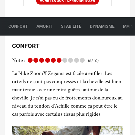
ACHETER SUR TOP4RUNNING.FR
CONFORT
AMORTI
STABILITÉ
DYNAMISME
MAIN
CONFORT
Note :
(6/10)
La Nike ZoomX Zegama est facile à enfiler. Les
orteils ne sont pas compressés et la cheville est bien
maintenue avec une mini guêtre autour de la
cheville. Je n’ai pas eu de frottements douloureux au
niveau du tendon d’Achille comme ça peut être le
cas parfois avec certains tissus plus rigides.