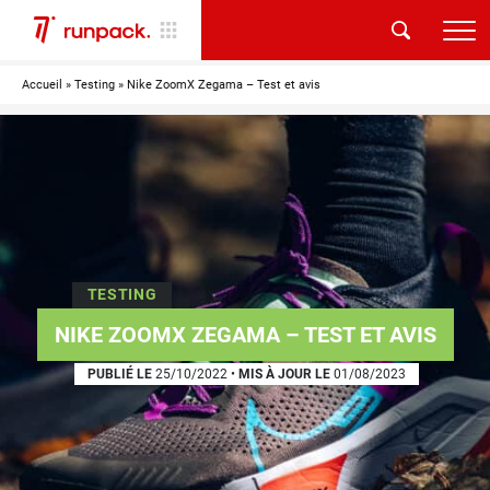
Accueil
»
Testing
»
Nike ZoomX Zegama – Test et avis
TESTING
NIKE ZOOMX ZEGAMA – TEST ET AVIS
PUBLIÉ LE
25/10/2022
•
MIS À JOUR LE
01/08/2023