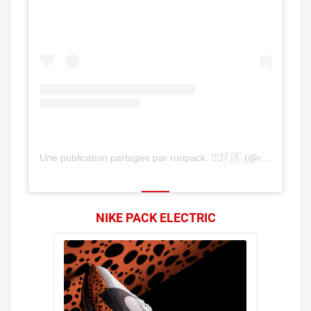
Une publication partagée par runpack. 🏃‍♂️🇫🇷 (@runpackfr)
NIKE PACK ELECTRIC