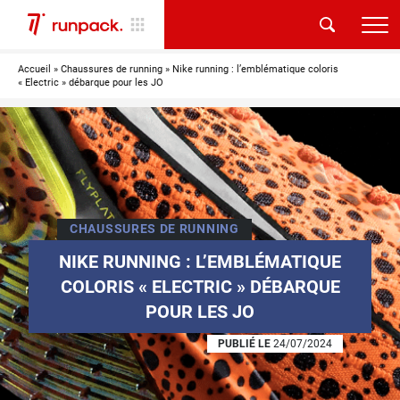
Accueil
»
Chaussures de running
»
Nike running : l’emblématique coloris
« Electric » débarque pour les JO
CHAUSSURES DE RUNNING
NIKE RUNNING : L’EMBLÉMATIQUE
COLORIS « ELECTRIC » DÉBARQUE
POUR LES JO
PUBLIÉ LE
24/07/2024