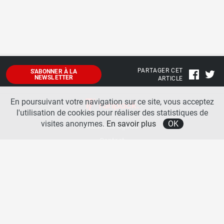
PARTAGER CET
S'ABONNER À LA
NEWSLETTER
ARTICLE
En poursuivant votre navigation sur ce site, vous acceptez
l'utilisation de cookies pour réaliser des statistiques de
visites anonymes.
En savoir plus
OK
Mentions légales
Contact
A propos
La team runpack
Bienvenue sur
runpack
, le site francophone de référence sur les équipements de running. Sur
runpack
, vous allez pouvoir découvrir toutes les nouveautés des chaussures de course à pied des