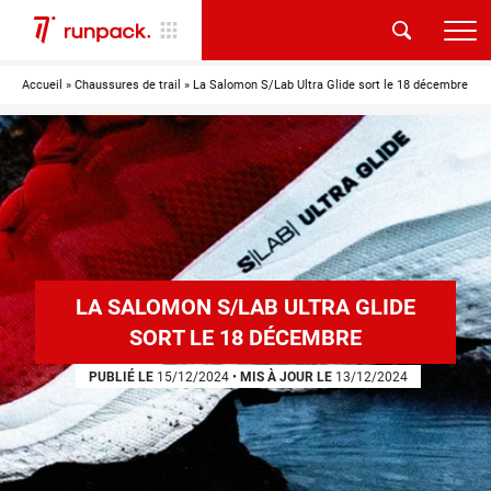
Accueil
»
Chaussures de trail
»
La Salomon S/Lab Ultra Glide sort le 18 décembre
LA SALOMON S/LAB ULTRA GLIDE
SORT LE 18 DÉCEMBRE
PUBLIÉ LE
15/12/2024
•
MIS À JOUR LE
13/12/2024