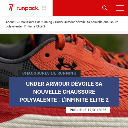
Accueil
»
Chaussures de running
»
Under Armour dévoile sa nouvelle chaussure
polyvalente : l’Infinite Elite 2
CHAUSSURES DE RUNNING
UNDER ARMOUR DÉVOILE SA
NOUVELLE CHAUSSURE
POLYVALENTE : L’INFINITE ELITE 2
PUBLIÉ LE
17/01/2025