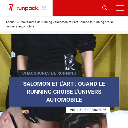
Accueil
»
Chaussures de running
»
Salomon et L’Art : quand le running croise
l’univers automobile
CHAUSSURES DE RUNNING
SALOMON ET L’ART : QUAND LE
RUNNING CROISE L’UNIVERS
AUTOMOBILE
PUBLIÉ LE
08/04/2026