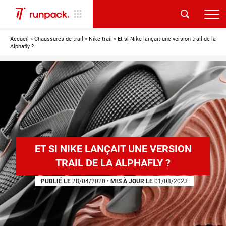
Accueil
»
Chaussures de trail
»
Nike trail
»
Et si Nike lançait une version trail de la
Alphafly ?
ET SI NIKE LANÇAIT UNE VERSION
TRAIL DE LA ALPHAFLY ?
PUBLIÉ LE
28/04/2020
•
MIS À JOUR LE
01/08/2023