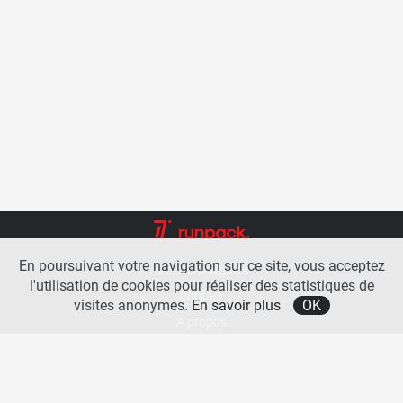
En poursuivant votre navigation sur ce site, vous acceptez
Mentions légales
l'utilisation de cookies pour réaliser des statistiques de
Contact
visites anonymes.
En savoir plus
OK
A propos
La team runpack