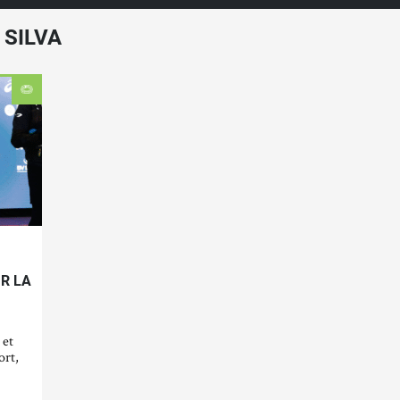
 SILVA
UR LA
 et
ort,