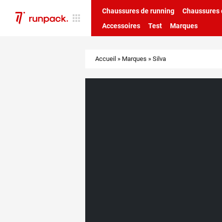
Chaussures de running
Chaussures d
Accessoires
Test
Marques
Accueil
»
Marques
»
Silva