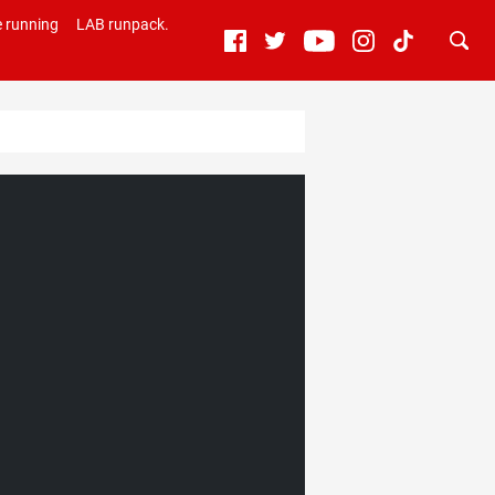
 running
LAB runpack.