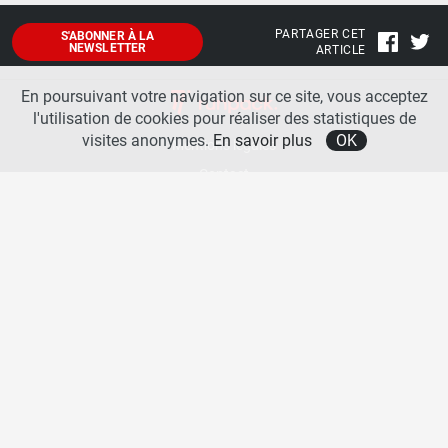
PARTAGER CET
S'ABONNER À LA
NEWSLETTER
ARTICLE
En poursuivant votre navigation sur ce site, vous acceptez
l'utilisation de cookies pour réaliser des statistiques de
visites anonymes.
En savoir plus
OK
Mentions légales
Contact
A propos
La team runpack
Bienvenue sur
runpack
, le site francophone de référence sur les équipements de running. Sur
runpack
, vous allez pouvoir découvrir toutes les nouveautés des chaussures de course à pied des
plus grandes marques comme Nike, adidas, New Balance, Mizuno, Brooks … Nous proposons
aussi des actualités autour des équipements de running pour booster vos performances comme
les chaussettes de performances, les appareils connectés, les lampes frontales et bien d’autres
produits. Retrouvez-nous sur les réseaux sociaux pour échanger autour des équipements de
running.
Copyright © 2026 runpack. | Tous droits réservés |
Politique de confidentialité