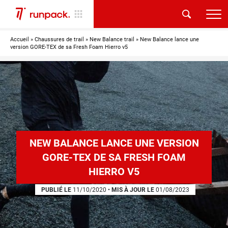
Accueil
»
Chaussures de trail
»
New Balance trail
»
New Balance lance une
version GORE-TEX de sa Fresh Foam Hierro v5
NEW BALANCE LANCE UNE VERSION
GORE-TEX DE SA FRESH FOAM
HIERRO V5
PUBLIÉ LE
11/10/2020
•
MIS À JOUR LE
01/08/2023