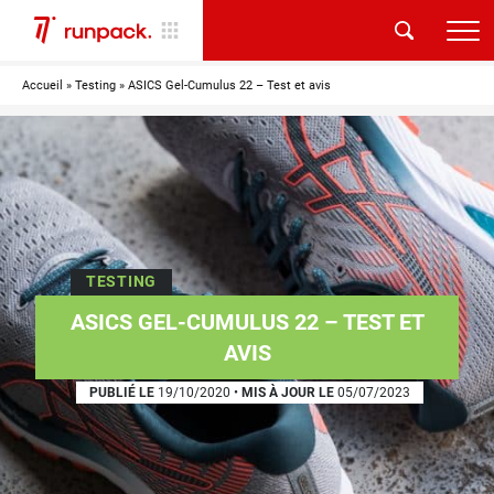
Accueil
»
Testing
»
ASICS Gel-Cumulus 22 – Test et avis
TESTING
ASICS GEL-CUMULUS 22 – TEST ET
AVIS
PUBLIÉ LE
19/10/2020
•
MIS À JOUR LE
05/07/2023