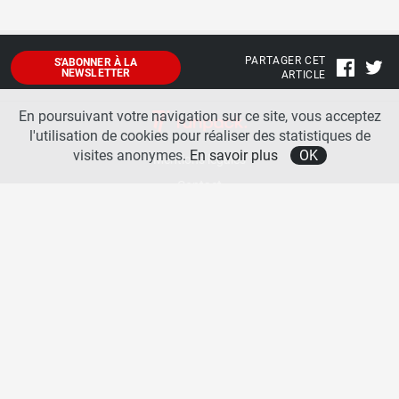
PARTAGER CET
S'ABONNER À LA
NEWSLETTER
ARTICLE
En poursuivant votre navigation sur ce site, vous acceptez
l'utilisation de cookies pour réaliser des statistiques de
visites anonymes.
En savoir plus
OK
Mentions légales
Contact
A propos
La team runpack
Bienvenue sur
runpack
, le site francophone de référence sur les équipements de running. Sur
runpack
, vous allez pouvoir découvrir toutes les nouveautés des chaussures de course à pied des
plus grandes marques comme Nike, adidas, New Balance, Mizuno, Brooks … Nous proposons
aussi des actualités autour des équipements de running pour booster vos performances comme
les chaussettes de performances, les appareils connectés, les lampes frontales et bien d’autres
produits. Retrouvez-nous sur les réseaux sociaux pour échanger autour des équipements de
running.