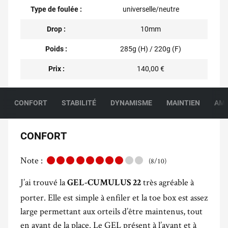
Type de foulée :
universelle/neutre
Drop :
10mm
Poids :
285g (H) / 220g (F)
Prix :
140,00 €
CONFORT
STABILITÉ
DYNAMISME
MAINTIEN
AMO
CONFORT
Note :
(8/10)
J’ai trouvé la
très agréable à
GEL-CUMULUS 22
porter. Elle est simple à enfiler et la toe box est assez
large permettant aux orteils d’être maintenus, tout
en ayant de la place. Le GEL présent à l’avant et à