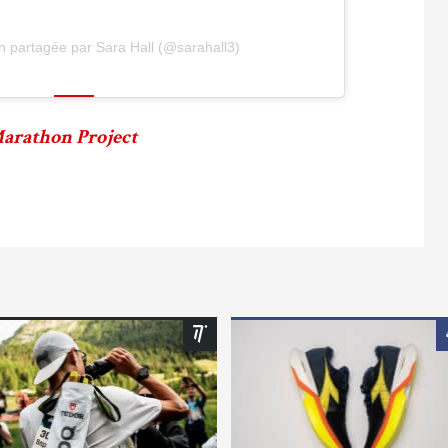
n partagée par Sara Hall (@sarahall3)
arathon Project