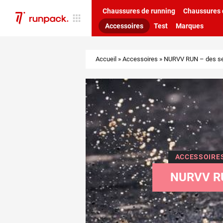
Chaussures de running
Chaussures d
Accessoires
Test
Marques
Accueil
»
Accessoires
»
NURVV RUN – des sem
ACCESSOIRE
NURVV R