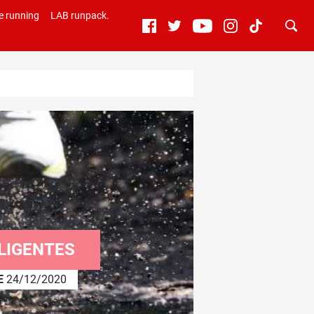
e running
LAB runpack.
LIGENTES
E
24/12/2020