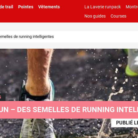
e trail
Pointes
Vêtements
La Laverie runpack
Montr
Nos guides
Courses
elles de running intelligentes
S
UN – DES SEMELLES DE RUNNING INTEL
PUBLIÉ L