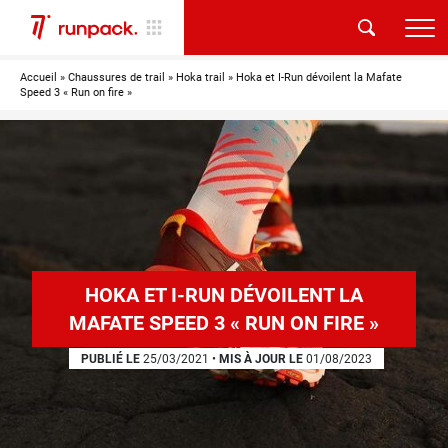
Accueil
»
Chaussures de trail
»
Hoka trail
»
Hoka et I-Run dévoilent la Mafate
Speed 3 « Run on fire »
HOKA ET I-RUN DÉVOILENT LA
MAFATE SPEED 3 « RUN ON FIRE »
PUBLIÉ LE
25/03/2021
•
MIS À JOUR LE
01/08/2023