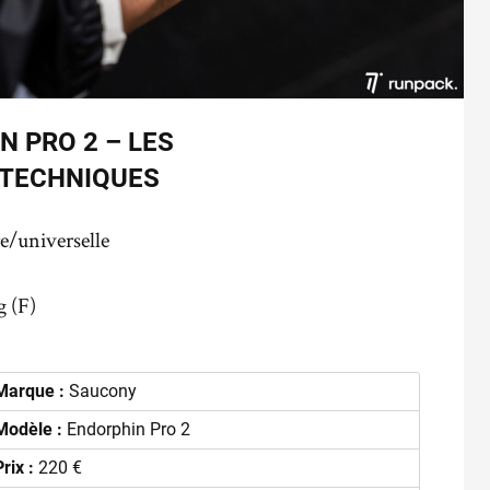
 PRO 2 – LES
 TECHNIQUES
re/universelle
g (F)
Marque :
Saucony
Modèle :
Endorphin Pro 2
Prix :
220 €