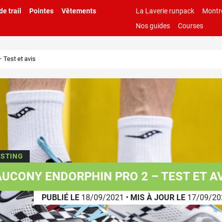
e trail
Pointes
Vêtements
La Laverie runpack
Montr
Nos guides
Courses
 Test et avis
ESTING
UCONY ENDORPHIN PRO 2 – TEST ET A
PUBLIÉ LE
18/09/2021
•
MIS À JOUR LE
17/09/20