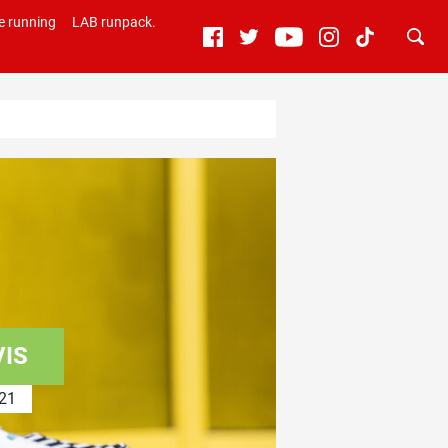
e running
LAB runpack.
VIS
21