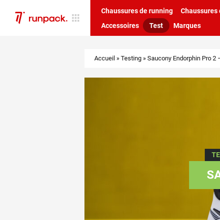
Chaussures de running
Chaussures d
Accessoires
Test
Marques
Accueil
»
Testing
»
Saucony Endorphin Pro 2 –
T
SA