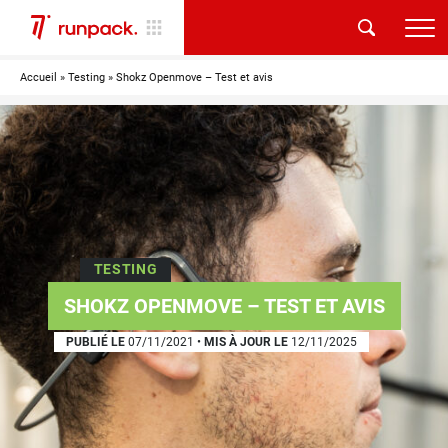
Accueil
»
Testing
»
Shokz Openmove – Test et avis
TESTING
SHOKZ OPENMOVE – TEST ET AVIS
PUBLIÉ LE
07/11/2021
•
MIS À JOUR LE
12/11/2025