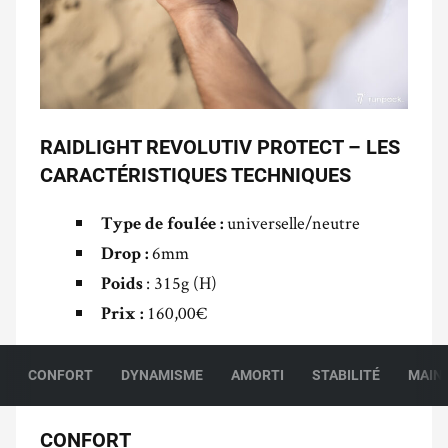
RAIDLIGHT REVOLUTIV PROTECT – LES
CARACTÉRISTIQUES TECHNIQUES
universelle/neutre
Type de foulée :
6mm
Drop :
: 315g (H)
Poids
160,00€
Prix :
CONFORT
DYNAMISME
AMORTI
STABILITÉ
MAIN
CONFORT