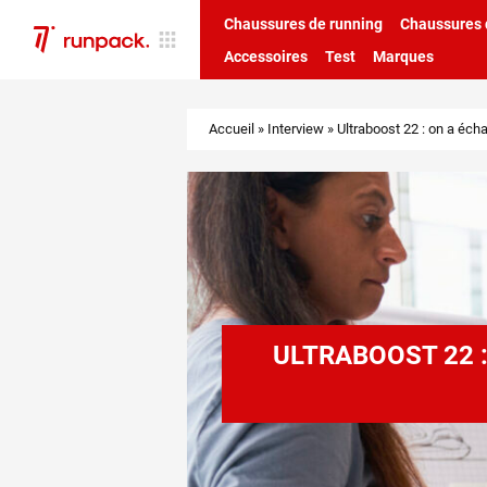
Chaussures de running
Chaussures d
Accessoires
Test
Marques
Accueil
»
Interview
»
Ultraboost 22 : on a éch
ULTRABOOST 22 