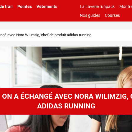
e trail
Pointes
Vêtements
La Laverie runpack
Montre
Nos guides
Courses
angé avec Nora Wilimzig, chef de produit adidas running
: ON A ÉCHANGÉ AVEC NORA WILIMZIG, 
ADIDAS RUNNING