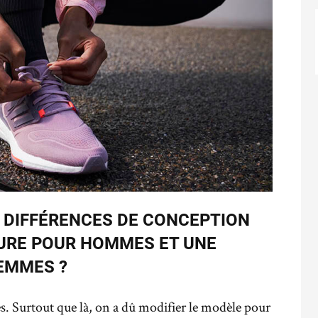
S DIFFÉRENCES DE CONCEPTION
URE POUR HOMMES ET UNE
EMMES ?
ces. Surtout que là, on a dû modifier le modèle pour