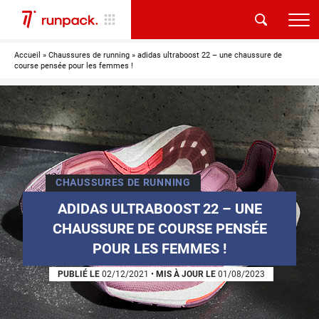
Accueil
»
Chaussures de running
»
adidas ultraboost 22 – une chaussure de
course pensée pour les femmes !
CHAUSSURES DE RUNNING
ADIDAS ULTRABOOST 22 – UNE
CHAUSSURE DE COURSE PENSÉE
POUR LES FEMMES !
PUBLIÉ LE
02/12/2021
•
MIS À JOUR LE
01/08/2023