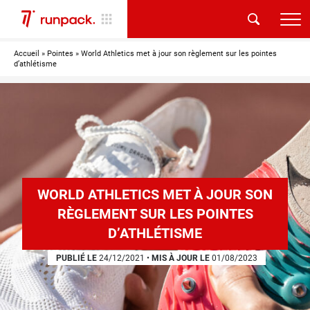
Accueil
»
Pointes
»
World Athletics met à jour son règlement sur les pointes
d’athlétisme
WORLD ATHLETICS MET À JOUR SON
RÈGLEMENT SUR LES POINTES
D’ATHLÉTISME
PUBLIÉ LE
24/12/2021
•
MIS À JOUR LE
01/08/2023