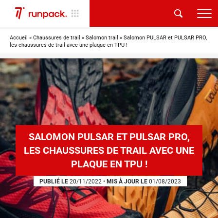
Accueil
»
Chaussures de trail
»
Salomon trail
»
Salomon PULSAR et PULSAR PRO,
les chaussures de trail avec une plaque en TPU !
SALOMON PULSAR ET PULSAR PRO,
LES CHAUSSURES DE TRAIL AVEC UNE
PLAQUE EN TPU !
PUBLIÉ LE
20/11/2022
•
MIS À JOUR LE
01/08/2023