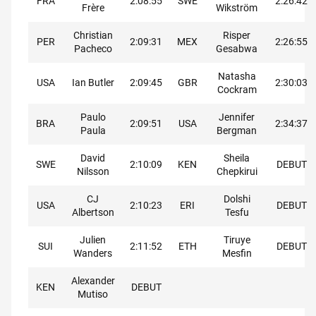
FRA
2:08:55
SWE
2:26:42
Frère
Wikström
Christian
Risper
PER
2:09:31
MEX
2:26:55
Pacheco
Gesabwa
Natasha
USA
Ian Butler
2:09:45
GBR
2:30:03
Cockram
Paulo
Jennifer
BRA
2:09:51
USA
2:34:37
Paula
Bergman
David
Sheila
SWE
2:10:09
KEN
DEBUT
Nilsson
Chepkirui
CJ
Dolshi
USA
2:10:23
ERI
DEBUT
Albertson
Tesfu
Julien
Tiruye
SUI
2:11:52
ETH
DEBUT
Wanders
Mesfin
Alexander
KEN
DEBUT
Mutiso