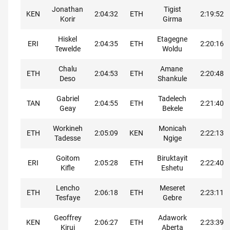
Jonathan
Tigist
KEN
2:04:32
ETH
2:19:52
Korir
Girma
Hiskel
Etagegne
ERI
2:04:35
ETH
2:20:16
Tewelde
Woldu
Chalu
Amane
ETH
2:04:53
ETH
2:20:48
Deso
Shankule
Gabriel
Tadelech
TAN
2:04:55
ETH
2:21:40
Geay
Bekele
Workineh
Monicah
ETH
2:05:09
KEN
2:22:13
Tadesse
Ngige
Goitom
Biruktayit
ERI
2:05:28
ETH
2:22:40
Kifle
Eshetu
Lencho
Meseret
ETH
2:06:18
ETH
2:23:11
Tesfaye
Gebre
Geoffrey
Adawork
KEN
2:06:27
ETH
2:23:39
Kirui
Aberta