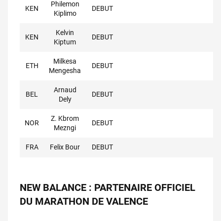
Philemon
KEN
DEBUT
Kiplimo
Kelvin
KEN
DEBUT
Kiptum
Milkesa
ETH
DEBUT
Mengesha
Arnaud
BEL
DEBUT
Dely
Z. Kbrom
NOR
DEBUT
Mezngi
FRA
Felix Bour
DEBUT
NEW BALANCE : PARTENAIRE OFFICIEL
DU MARATHON DE VALENCE