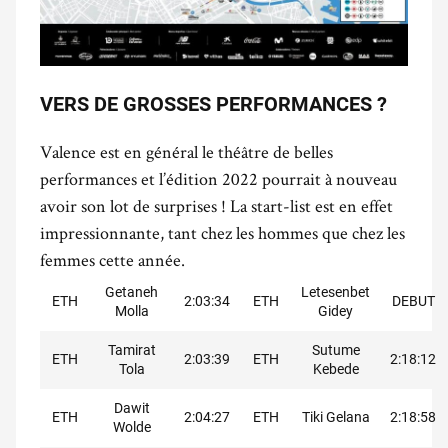
VERS DE GROSSES PERFORMANCES ?
Valence est en général le théâtre de belles
performances et l’édition 2022 pourrait à nouveau
avoir son lot de surprises ! La start-list est en effet
impressionnante, tant chez les hommes que chez les
femmes cette année.
Getaneh
Letesenbet
ETH
2:03:34
ETH
DEBUT
Molla
Gidey
Tamirat
Sutume
ETH
2:03:39
ETH
2:18:12
Tola
Kebede
Dawit
ETH
2:04:27
ETH
Tiki Gelana
2:18:58
Wolde