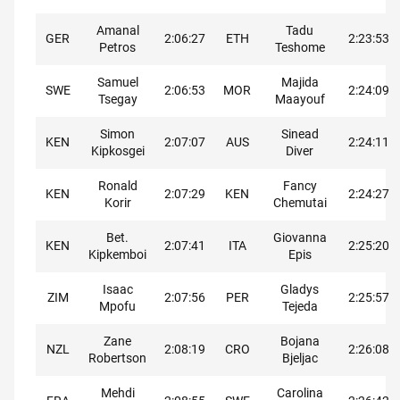
Amanal
Tadu
GER
2:06:27
ETH
2:23:53
Petros
Teshome
Samuel
Majida
SWE
2:06:53
MOR
2:24:09
Tsegay
Maayouf
Simon
Sinead
KEN
2:07:07
AUS
2:24:11
Kipkosgei
Diver
Ronald
Fancy
KEN
2:07:29
KEN
2:24:27
Korir
Chemutai
Bet.
Giovanna
KEN
2:07:41
ITA
2:25:20
Kipkemboi
Epis
Isaac
Gladys
ZIM
2:07:56
PER
2:25:57
Mpofu
Tejeda
Zane
Bojana
NZL
2:08:19
CRO
2:26:08
Robertson
Bjeljac
Mehdi
Carolina