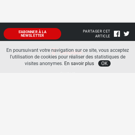
PARTAGER CET
S'ABONNER À LA
NEWSLETTER
ARTICLE
En poursuivant votre navigation sur ce site, vous acceptez
l'utilisation de cookies pour réaliser des statistiques de
visites anonymes.
En savoir plus
OK
Mentions légales
Contact
A propos
La team runpack
Bienvenue sur
runpack
, le site francophone de référence sur les équipements de running. Sur
runpack
, vous allez pouvoir découvrir toutes les nouveautés des chaussures de course à pied des
plus grandes marques comme Nike, adidas, New Balance, Mizuno, Brooks … Nous proposons
aussi des actualités autour des équipements de running pour booster vos performances comme
les chaussettes de performances, les appareils connectés, les lampes frontales et bien d’autres