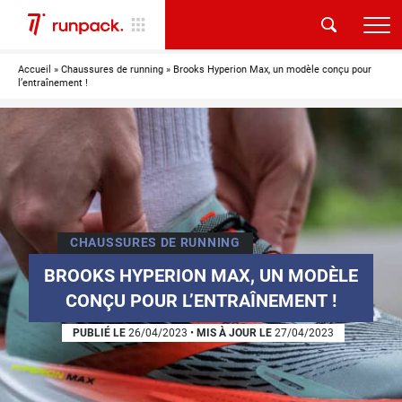
Accueil
»
Chaussures de running
»
Brooks Hyperion Max, un modèle conçu pour
l’entraînement !
CHAUSSURES DE RUNNING
BROOKS HYPERION MAX, UN MODÈLE
CONÇU POUR L’ENTRAÎNEMENT !
PUBLIÉ LE
26/04/2023
•
MIS À JOUR LE
27/04/2023