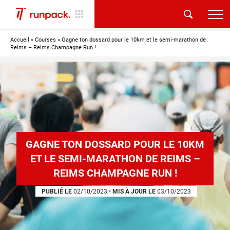
Accueil
»
Courses
»
Gagne ton dossard pour le 10km et le semi-marathon de
Reims – Reims Champagne Run !
GAGNE TON DOSSARD POUR LE 10KM
ET LE SEMI-MARATHON DE REIMS –
REIMS CHAMPAGNE RUN !
PUBLIÉ LE
02/10/2023
•
MIS À JOUR LE
03/10/2023