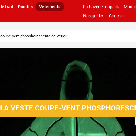
e trail
Pointes
Vêtements
La Laverie runpack
Montr
Nos guides
Courses
te coupe-vent phosphorescente de Verjari
Y, LA VESTE COUPE-VENT PHOSPHORESC