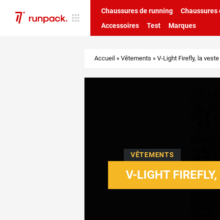
Chaussures de running
Chaussures d
Accessoires
Test
Marques
Accueil
»
Vêtements
»
V-Light Firefly, la ves
VÊTEMENTS
V-LIGHT FIREFL