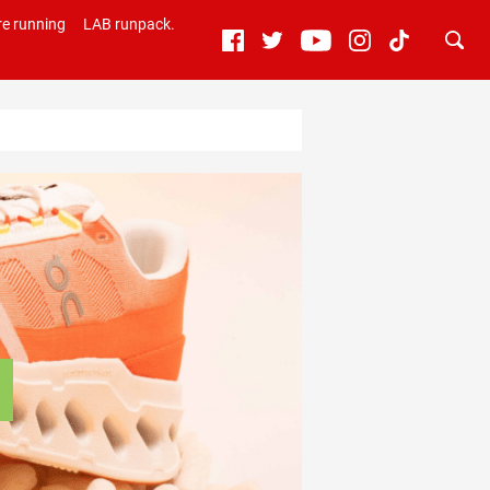
e running
LAB runpack.