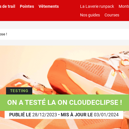
 de trail
Pointes
Vêtements
La Laverie runpack
Montr
Nos guides
Courses
pse !
TESTING
ON A TESTÉ LA ON CLOUDECLIPSE !
PUBLIÉ LE
28/12/2023
•
MIS À JOUR LE
03/01/2024