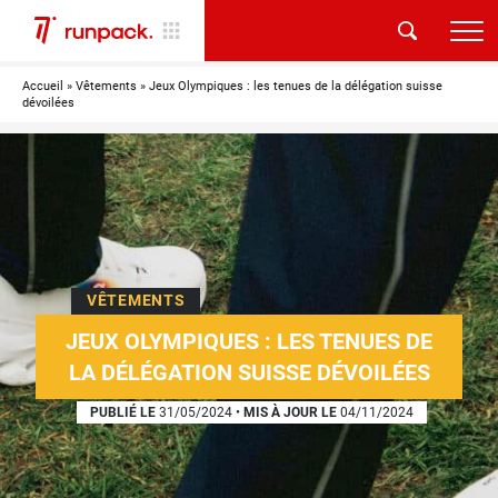
Accueil
»
Vêtements
»
Jeux Olympiques : les tenues de la délégation suisse
dévoilées
VÊTEMENTS
JEUX OLYMPIQUES : LES TENUES DE
LA DÉLÉGATION SUISSE DÉVOILÉES
PUBLIÉ LE
31/05/2024
•
MIS À JOUR LE
04/11/2024