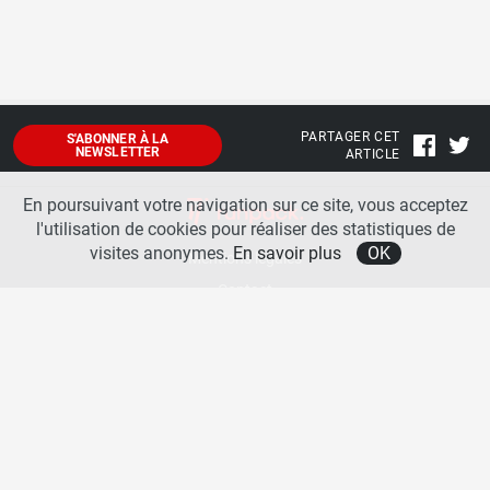
PARTAGER CET
S'ABONNER À LA
NEWSLETTER
ARTICLE
En poursuivant votre navigation sur ce site, vous acceptez
l'utilisation de cookies pour réaliser des statistiques de
visites anonymes.
En savoir plus
OK
Mentions légales
Contact
A propos
La team runpack
Bienvenue sur
runpack
, le site francophone de référence sur les équipements de running. Sur
runpack
, vous allez pouvoir découvrir toutes les nouveautés des chaussures de course à pied des
plus grandes marques comme Nike, adidas, New Balance, Mizuno, Brooks … Nous proposons