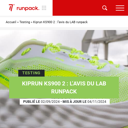
Accueil
»
Testing
»
Kiprun KS900 2 : l’avis du LAB runpack
TESTING
KIPRUN KS900 2 : L’AVIS DU LAB
RUNPACK
PUBLIÉ LE
02/09/2024
•
MIS À JOUR LE
04/11/2024