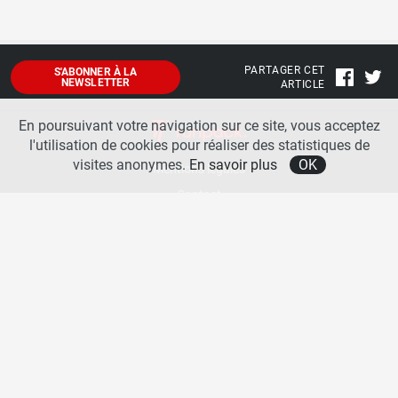
PARTAGER CET
S'ABONNER À LA
NEWSLETTER
ARTICLE
En poursuivant votre navigation sur ce site, vous acceptez
l'utilisation de cookies pour réaliser des statistiques de
visites anonymes.
En savoir plus
OK
Mentions légales
Contact
A propos
La team runpack
Bienvenue sur
runpack
, le site francophone de référence sur les équipements de running. Sur
runpack
, vous allez pouvoir découvrir toutes les nouveautés des chaussures de course à pied des
plus grandes marques comme Nike, adidas, New Balance, Mizuno, Brooks … Nous proposons
aussi des actualités autour des équipements de running pour booster vos performances comme
les chaussettes de performances, les appareils connectés, les lampes frontales et bien d’autres
produits. Retrouvez-nous sur les réseaux sociaux pour échanger autour des équipements de