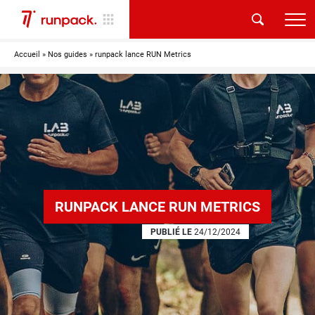
Accueil
»
Nos guides
»
runpack lance RUN Metrics
RUNPACK LANCE RUN METRICS
PUBLIÉ LE
24/12/2024