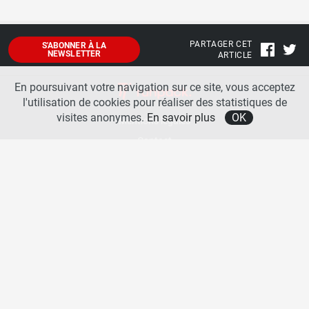
PARTAGER CET
S'ABONNER À LA
NEWSLETTER
ARTICLE
En poursuivant votre navigation sur ce site, vous acceptez
l'utilisation de cookies pour réaliser des statistiques de
visites anonymes.
En savoir plus
OK
Mentions légales
Contact
A propos
La team runpack
Bienvenue sur
runpack
, le site francophone de référence sur les équipements de running. Sur
runpack
, vous allez pouvoir découvrir toutes les nouveautés des chaussures de course à pied des
plus grandes marques comme Nike, adidas, New Balance, Mizuno, Brooks … Nous proposons
aussi des actualités autour des équipements de running pour booster vos performances comme
les chaussettes de performances, les appareils connectés, les lampes frontales et bien d’autres
produits. Retrouvez-nous sur les réseaux sociaux pour échanger autour des équipements de
running.