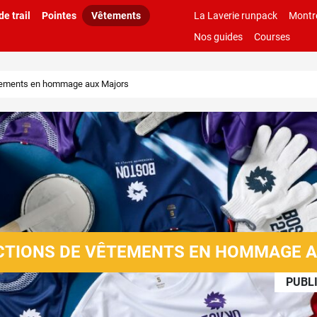
e trail
Pointes
Vêtements
La Laverie runpack
Montr
Nos guides
Courses
êtements en hommage aux Majors
CTIONS DE VÊTEMENTS EN HOMMAGE 
PUBLI