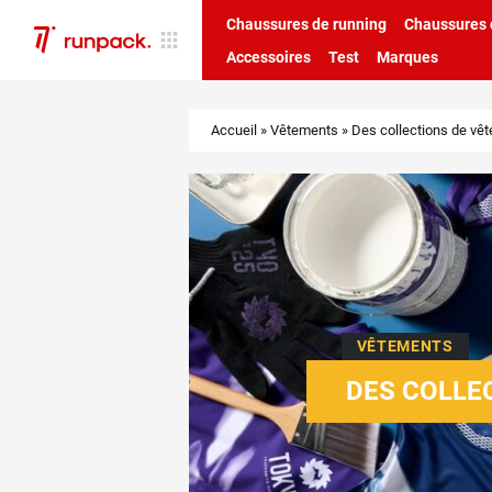
Chaussures de running
Chaussures d
Accessoires
Test
Marques
Accueil
»
Vêtements
»
Des collections de v
VÊTEMENTS
DES COLLE