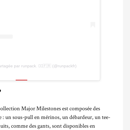
rtagée par runpack. 🏃‍♂️🇫🇷 (@runpackfr)
?
collection Major Milestones est composée des
 : un sous-pull en mérinos, un débardeur, un tee-
oduits, comme des gants, sont disponibles en