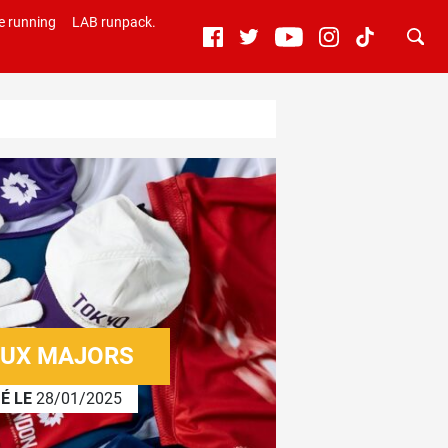
e running
LAB runpack.
AUX MAJORS
É LE
28/01/2025