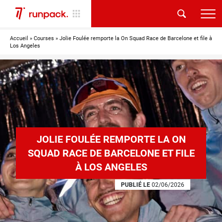
Accueil
»
Courses
»
Jolie Foulée remporte la On Squad Race de Barcelone et file à
Los Angeles
JOLIE FOULÉE REMPORTE LA ON
SQUAD RACE DE BARCELONE ET FILE
À LOS ANGELES
PUBLIÉ LE
02/06/2026