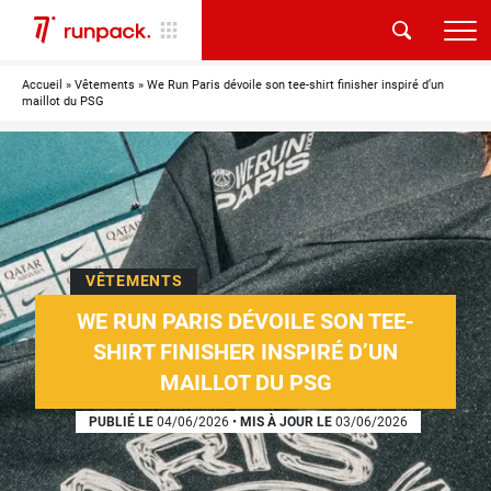
Accueil
»
Vêtements
»
We Run Paris dévoile son tee-shirt finisher inspiré d’un
maillot du PSG
VÊTEMENTS
WE RUN PARIS DÉVOILE SON TEE-
SHIRT FINISHER INSPIRÉ D’UN
MAILLOT DU PSG
PUBLIÉ LE
04/06/2026
•
MIS À JOUR LE
03/06/2026