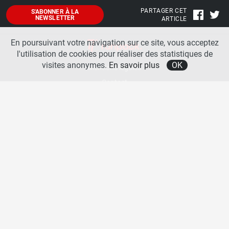
PARTAGER CET
S'ABONNER À LA
NEWSLETTER
ARTICLE
En poursuivant votre navigation sur ce site, vous acceptez
l'utilisation de cookies pour réaliser des statistiques de
visites anonymes.
En savoir plus
OK
Mentions légales
Contact
A propos
La team runpack
Bienvenue sur
runpack
, le site francophone de référence sur les équipements de running. Sur
runpack
, vous allez pouvoir découvrir toutes les nouveautés des chaussures de course à pied des
plus grandes marques comme Nike, adidas, New Balance, Mizuno, Brooks … Nous proposons
aussi des actualités autour des équipements de running pour booster vos performances comme
les chaussettes de performances, les appareils connectés, les lampes frontales et bien d’autres
produits. Retrouvez-nous sur les réseaux sociaux pour échanger autour des équipements de
running.
Copyright © 2026 runpack. | Tous droits réservés |
Politique de confidentialité