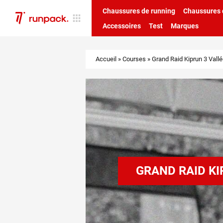
Chaussures de running
Chaussures d
Accessoires
Test
Marques
Accueil
»
Courses
»
Grand Raid Kiprun 3 Vallé
GRAND RAID KI