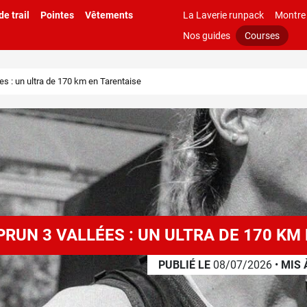
e trail
Pointes
Vêtements
La Laverie runpack
Montre
Nos guides
Courses
es : un ultra de 170 km en Tarentaise
PRUN 3 VALLÉES : UN ULTRA DE 170 KM
PUBLIÉ LE
08/07/2026
•
MIS 