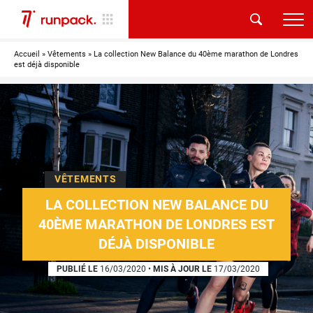
Accueil
»
Vêtements
»
La collection New Balance du 40ème marathon de Londres
est déjà disponible
VÊTEMENTS
LA COLLECTION NEW BALANCE DU
40ÈME MARATHON DE LONDRES EST
DÉJÀ DISPONIBLE
PUBLIÉ LE
16/03/2020
•
MIS À JOUR LE
17/03/2020