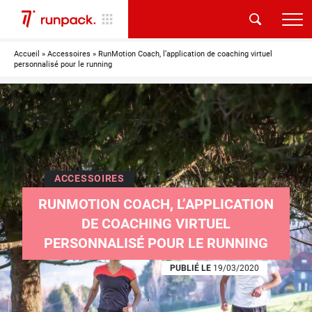
Accueil
»
Accessoires
»
RunMotion Coach, l’application de coaching virtuel
personnalisé pour le running
ACCESSOIRES
RUNMOTION COACH, L’APPLICATION
DE COACHING VIRTUEL
PERSONNALISÉ POUR LE RUNNING
PUBLIÉ LE
19/03/2020