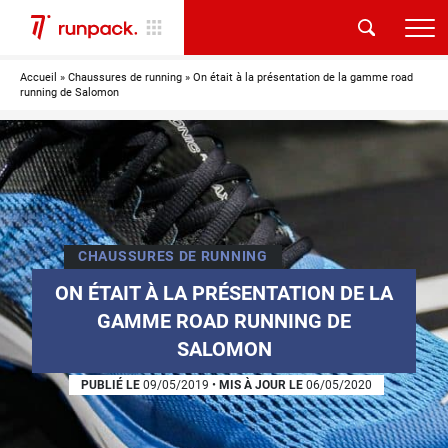
Accueil
»
Chaussures de running
»
On était à la présentation de la gamme road
running de Salomon
CHAUSSURES DE RUNNING
ON ÉTAIT À LA PRÉSENTATION DE LA
GAMME ROAD RUNNING DE
SALOMON
PUBLIÉ LE
09/05/2019
•
MIS À JOUR LE
06/05/2020