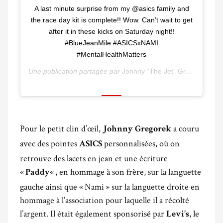
A last minute surprise from my @asics family and
the race day kit is complete!! Wow. Can’t wait to get
after it in these kicks on Saturday night!!
#BlueJeanMile #ASICSxNAMI
#MentalHealthMatters
Une publication partagée par
Johnny “The Jet” Gregorek
(@jo
Pour le petit clin d’œil,
a couru
Johnny Gregorek
avec des pointes
personnalisées, où on
ASICS
retrouve des lacets en jean et une écriture
«
« , en hommage à son frère, sur la languette
Paddy
gauche ainsi que « Nami » sur la languette droite en
hommage à l’association pour laquelle il a récolté
l’argent. Il était également sponsorisé par
, le
Levi’s