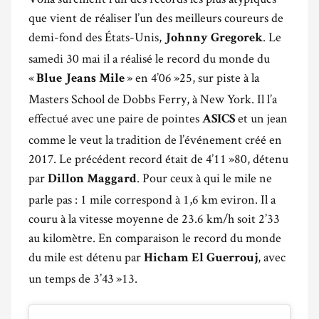
que vient de réaliser l’un des meilleurs coureurs de
demi-fond des États-Unis,
. Le
Johnny Gregorek
samedi 30 mai il a réalisé le record du monde du
«
» en 4’06 »25, sur piste à la
Blue Jeans Mile
Masters School de Dobbs Ferry, à New York. Il l’a
effectué avec une paire de pointes
et un jean
ASICS
comme le veut la tradition de l’événement créé en
2017. Le précédent record était de 4’11 »80, détenu
par
. Pour ceux à qui le mile ne
Dillon Maggard
parle pas : 1 mile correspond à 1,6 km eviron. Il a
couru à la vitesse moyenne de 23.6 km/h soit 2’33
au kilomètre. En comparaison le record du monde
du mile est détenu par
, avec
Hicham El Guerrouj
un temps de 3’43 »13.