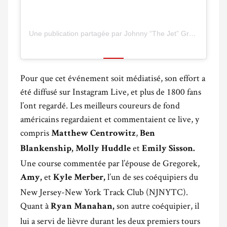
Une publication partagée par Johnny “The Jet” Gregorek (@johnny.gregorek)
Pour que cet événement soit médiatisé, son effort a
été diffusé sur Instagram Live, et plus de 1800 fans
l’ont regardé. Les meilleurs coureurs de fond
américains regardaient et commentaient ce live, y
compris
,
Matthew Centrowitz
Ben
et
Blankenship, Molly Huddle
Emily Sisson.
Une course commentée par l’épouse de Gregorek,
et
l’un de ses coéquipiers du
Amy,
Kyle Merber,
New Jersey-New York Track Club (NJNYTC).
Quant à
son autre coéquipier, il
Ryan Manahan,
lui a servi de lièvre durant les deux premiers tours