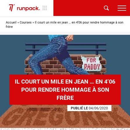
Accueil
»
Courses
»
Il court un mile en jean … en 4’06 pour rendre hommage à son
frère
IL COURT UN MILE EN JEAN … EN 4’06
POUR RENDRE HOMMAGE À SON
FRÈRE
PUBLIÉ LE
04/06/2020