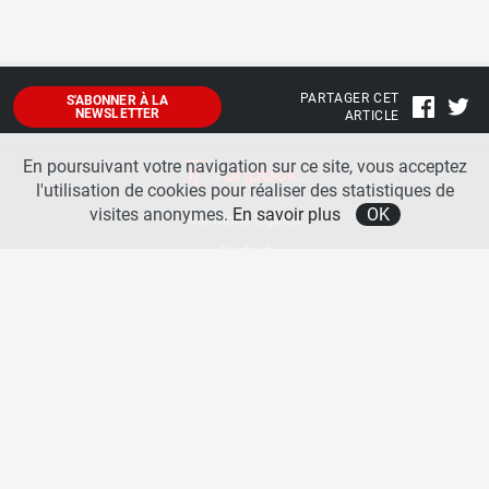
PARTAGER CET
S'ABONNER À LA
NEWSLETTER
ARTICLE
En poursuivant votre navigation sur ce site, vous acceptez
l'utilisation de cookies pour réaliser des statistiques de
visites anonymes.
En savoir plus
OK
Mentions légales
Contact
A propos
La team runpack
Bienvenue sur
runpack
, le site francophone de référence sur les équipements de running. Sur
runpack
, vous allez pouvoir découvrir toutes les nouveautés des chaussures de course à pied des
plus grandes marques comme Nike, adidas, New Balance, Mizuno, Brooks … Nous proposons
aussi des actualités autour des équipements de running pour booster vos performances comme
les chaussettes de performances, les appareils connectés, les lampes frontales et bien d’autres
produits. Retrouvez-nous sur les réseaux sociaux pour échanger autour des équipements de