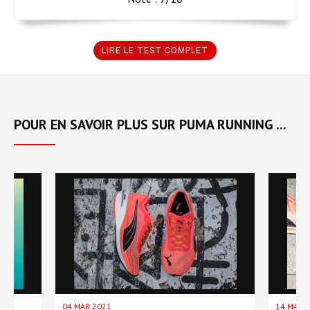
LIRE LE TEST COMPLET
POUR EN SAVOIR PLUS SUR PUMA RUNNING ...
04 MAR 2021
14 MAI 2