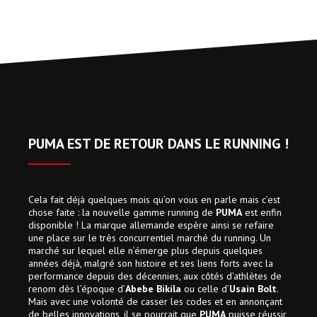
PUMA EST DE RETOUR DANS LE RUNNING !
Cela fait déjà quelques mois qu’on vous en parle mais c’est
chose faite : la nouvelle gamme running de
PUMA
est enfin
disponible ! La marque allemande espère ainsi se refaire
une place sur le très concurrentiel marché du running. Un
marché sur lequel elle n’émerge plus depuis quelques
années déjà, malgré son histoire et ses liens forts avec la
performance depuis des décennies, aux côtés d’athlètes de
renom dès l’époque d’
Abebe Bikila
ou celle d’
Usain Bolt
.
Mais avec une volonté de casser les codes et en annonçant
de belles innovations, il se pourrait que
PUMA
puisse réussir