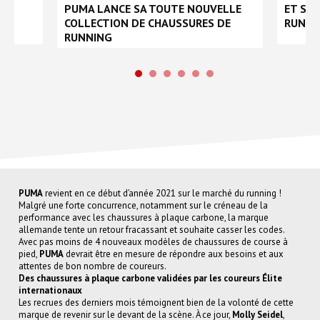
EZ
PUMA LANCE SA TOUTE NOUVELLE
ET SI 
COLLECTION DE CHAUSSURES DE
RUNNI
RUNNING
PUMA
revient en ce début d’année 2021 sur le marché du running !
Malgré une forte concurrence, notamment sur le créneau de la
performance avec les chaussures à plaque carbone, la marque
allemande tente un retour fracassant et souhaite casser les codes.
Avec pas moins de 4 nouveaux modèles de chaussures de course à
pied,
PUMA
devrait être en mesure de répondre aux besoins et aux
attentes de bon nombre de coureurs.
Des chaussures à plaque carbone validées par les coureurs Élite
internationaux
Les recrues des derniers mois témoignent bien de la volonté de cette
marque de revenir sur le devant de la scène. À ce jour,
Molly Seidel
,